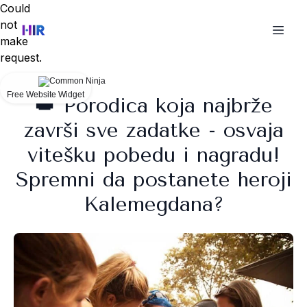
Could
not
make
request.
Free Website Widget
👑 Porodica koja najbrže
završi sve zadatke - osvaja
vitešku pobedu i nagradu!
Spremni da postanete heroji
Kalemegdana?