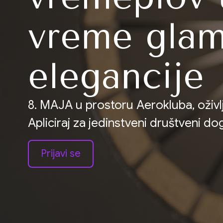
vreme glam
elegancije
8. MAJA u prostoru Aerokluba, oživ
Apliciraj za jedinstveni društveni d
Prijavi se