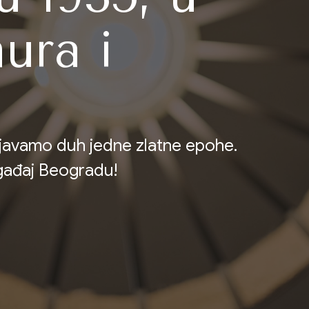
ura i
ljavamo duh jedne zlatne epohe.
ogađaj Beogradu!