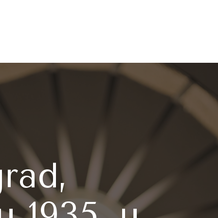
rad,
u 1935, u