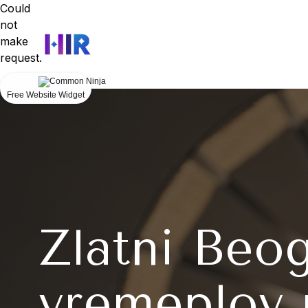
Could
not
make
request.
Free Website Widget
Zlatni Beog
vremeplov 